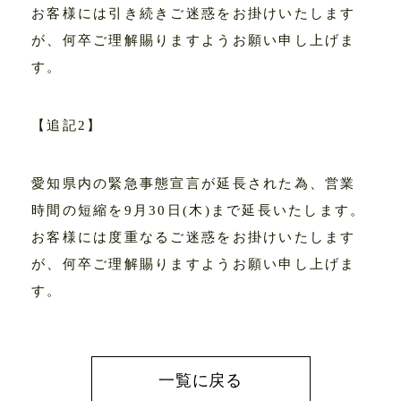
お客様には引き続きご迷惑をお掛けいたします
作品 - house
が、何卒ご理解賜りますようお願い申し上げま
す。
作品 - other
事業内容
【追記2】
お客様の声
愛知県内の緊急事態宣言が延長された為、営業
時間の短縮を9月30日(木)まで延長いたします。
イベント
お客様には度重なるご迷惑をお掛けいたします
が、何卒ご理解賜りますようお願い申し上げま
会社情報
す。
採用情報
一覧に戻る