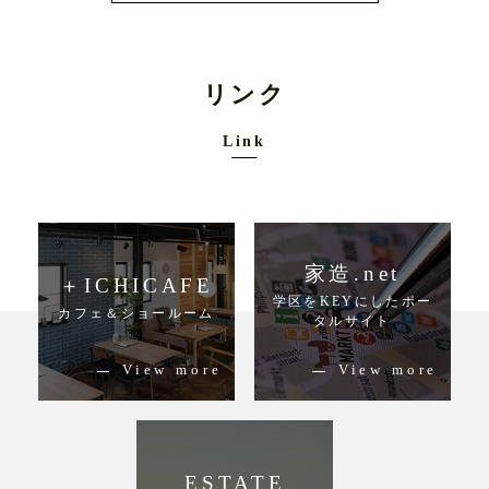
お問合せ
リンク
家造.net
＋ICHICAFE
学区をKEYにしたポー
カフェ＆ショールーム
タルサイト
View more
View more
ESTATE